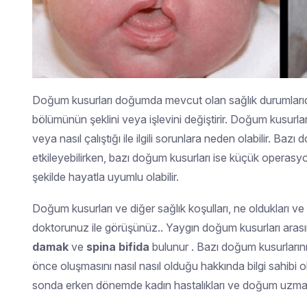
Doğum kusurları doğumda mevcut olan sağlık durumlarıd
bölümünün şeklini veya işlevini değiştirir. Doğum kusurları
veya nasıl çalıştığı ile ilgili sorunlara neden olabilir. B
etkileyebilirken, bazı doğum kusurları ise küçük operasyon i
şekilde hayatla uyumlu olabilir.
Doğum kusurları ve diğer sağlık koşulları, ne oldukları ve 
doktorunuz ile görüşünüz.. Yaygın doğum kusurları arasın
damak
ve
spina bifida
bulunur . Bazı doğum kusurlarını
önce oluşmasını nasıl nasıl olduğu hakkında bilgi sahibi ol
sonda erken dönemde kadın hastalıkları ve doğum uzmanı