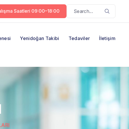
lışma Saatleri 09:00–18:00
enesi
Yenidoğan Takibi
Tedaviler
İletişim
I
ARI