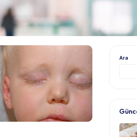
Ara
Günce