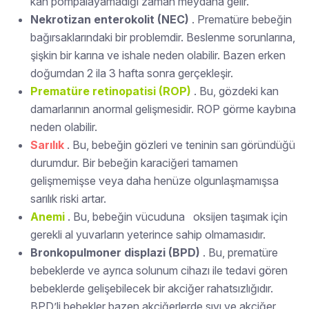
kan pompalayamadığı zaman meydana gelir.
Nekrotizan enterokolit (NEC)
. Prematüre bebeğin
bağırsaklarındaki bir problemdir. Beslenme sorunlarına,
şişkin bir karına ve ishale neden olabilir. Bazen erken
doğumdan 2 ila 3 hafta sonra gerçekleşir.
Prematüre retinopatisi (ROP)
. Bu, gözdeki kan
damarlarının anormal gelişmesidir. ROP görme kaybına
neden olabilir.
Sarılık
. Bu, bebeğin gözleri ve teninin sarı göründüğü
durumdur. Bir bebeğin karaciğeri tamamen
gelişmemişse veya daha henüze olgunlaşmamışsa
sarılık riski artar.
Anemi
. Bu, bebeğin vücuduna oksijen taşımak için
gerekli al yuvarların yeterince sahip olmamasıdır.
Bronkopulmoner displazi (BPD)
. Bu, prematüre
bebeklerde ve ayrıca solunum cihazı ile tedavi gören
bebeklerde gelişebilecek bir akciğer rahatsızlığıdır.
BPD’li bebekler bazen akciğerlerde sıvı ve akciğer