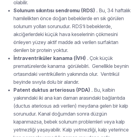
olabilir.
Solunum sıkıntısı sendromu (RDS)
. Bu, 34 haftalık
hamilelikten önce doğan bebeklerde en sık görülen
solunum yolları sorunudur. RDS’li bebeklerde,
akciğerlerdeki küçük hava keselerinin çökmesini
önleyen yüzey aktif madde adı verilen surfaktan
denilen bir protein yoktur.
İntraventriküler kanama (İVH)
. Çok küçük
prematürelerde kanama görülebilri. Genellikle beynin
ortasındaki ventriküllerin yakınında olur. Ventrikül
beyinde sıvıyla dolu bir alandır.
Patent duktus arteriosus (PDA)
. Bu, kalbin
yakınındaki iki ana kan damarı arasındaki bağlantıda
(ductus ateriosus adı verilen) meydana gelen bir kalp
sorunudur. Kanal doğumdan sonra düzgün
kapanmazsa, bebek solunum problemleri veya kalp
yetmezliği yaşayabilir. Kalp yetmezliği, kalp yeterince