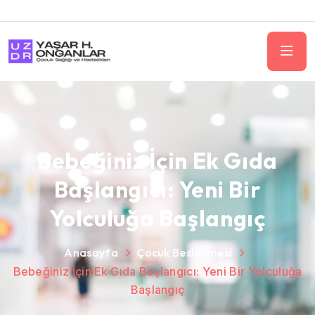
Bebeğiniz İçin Ek Gıda
Başlangıcı: Yeni Bir
Yolculuğa Başlangıç
Anasayfa
Çocuk Beslenmesi
Bebeğiniz İçin Ek Gıda Başlangıcı: Yeni Bir Yolculuğa
Başlangıç