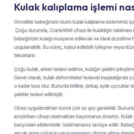
Kulak kalıplama işlemi nası
Öncelikle bebeğinizin bizim kulak kalıplama sistemimiz içi
Çoğu durumda, CranioWell cihazı ile kulaklığın takılması ik
bebeğinizin kulağı muayene edilecek ve ideal düzeltme 
uygulanabilir. Bu süreç, kabul edilebilir iyileşme veya dü
tekrarlanır.
Çoğu kulak, erken tedavi edilirse, kulağın şeklini iyileştirm
Genel olarak, kulak deformiteleri tedavisi başladığında
o kadar kısa olur. Bununla birlikte, birkaç aylık çocuklar da 
şekilde tedavi edilmiştir.
Cihaz uygulandıktan sonra çok az şey gereklidir. Bununl
emzirirken cihazı ıslatmaktan kaçınmanızı öneririz. Kulak 
banyodan etkilenebilir. Islatmamanız tavsiye edilir. Bebeği
ancak anne sütünün veya mamanın cihazın altına damlamas