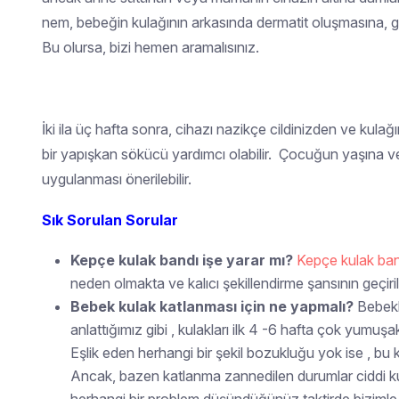
nem, bebeğin kulağının arkasında dermatit oluşmasına, g
Bu olursa, bizi hemen aramalısınız.
İki ila üç hafta sonra, cihazı nazikçe cildinizden ve kula
bir yapışkan sökücü yardımcı olabilir. Çocuğun yaşına ve
uygulanması önerilebilir.
Sık Sorulan Sorular
Kepçe kulak bandı işe yarar mı?
Kepçe kulak ban
neden olmakta ve kalıcı şekillendirme şansının geçir
Bebek kulak katlanması için ne yapmalı?
Bebekl
anlattığımız gibi , kulakları ilk 4 -6 hafta çok yumuşa
Eşlik eden herhangi bir şekil bozukluğu yok ise , bu
Ancak, bazen katlanma zannedilen durumlar ciddi kul