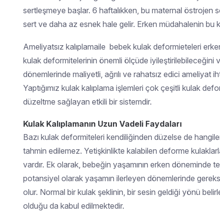
sertleşmeye başlar. 6 haftalıkken, bu maternal östrojen 
sert ve daha az esnek hale gelir. Erken müdahalenin bu 
​A
meliyatsız kalıplamaile bebek kulak deformieteleri erken 
kulak deformitelerinin önemli ölçüde iyileştirilebileceğini 
dönemlerinde maliyetli, ağrılı ve rahatsız edici ameliyat ih
Yaptığımız kulak kalıplama işlemleri çok çeşitli kulak deform
düzeltme sağlayan etkili bir sistemdir.
Kulak Kalıplamanın Uzun Vadeli Faydaları
Bazı kulak deformiteleri kendiliğinden düzelse de hangil
tahmin edilemez. Yetişkinlikte kalabilen deforme kulaklarla
vardır. Ek olarak, bebeğin yaşamının erken döneminde ted
potansiyel olarak yaşamın ilerleyen dönemlerinde gereks
olur. Normal bir kulak şeklinin, bir sesin geldiği yönü beli
olduğu da kabul edilmektedir.