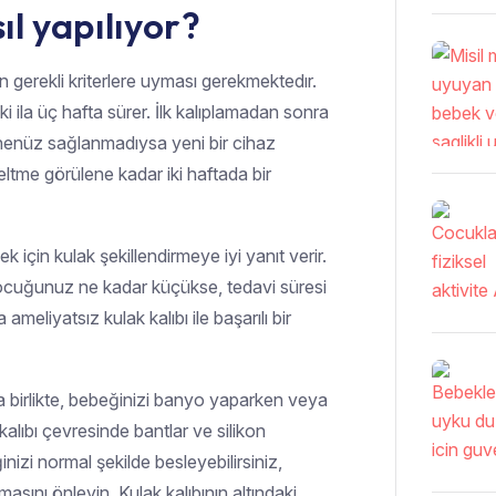
l yapılıyor?​
n gerekli kriterlere uyması gerekmektedır.
i ila üç hafta sürer. İlk kalıplamadan sonra
henüz sağlanmadıysa yeni bir cihaz
zeltme görülene kadar iki haftada bir
ek için kulak şekillendirmeye iyi yanıt verir.
 çocuğunuz ne kadar küçükse, tedavi süresi
ameliyatsız kulak kalıbı ile başarılı bir
a birlikte, bebeğinizi banyo yaparken veya
kalıbı çevresinde bantlar ve silikon
nizi normal şekilde besleyebilirsiniz,
ını önleyin. Kulak kalıbının altındaki