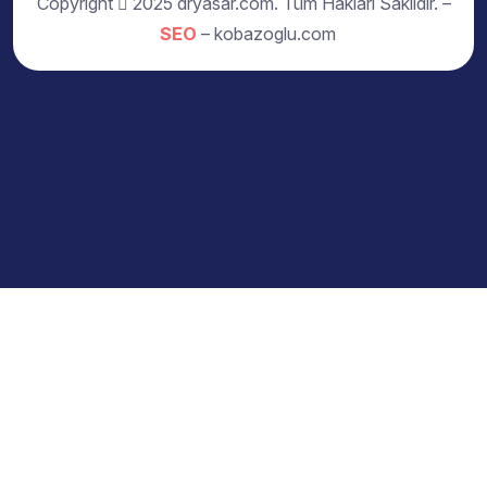
Copyright
2025 dryasar.com. Tüm Hakları Saklıdır. –
SEO
– kobazoglu.com