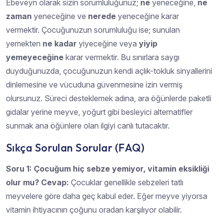
Ebeveyn olarak sizin sorumluluğunuz;
ne
yeneceğine,
ne
zaman
yeneceğine ve
nerede
yeneceğine karar
vermektir. Çocuğunuzun sorumluluğu ise; sunulan
yemekten
ne kadar
yiyeceğine veya
yiyip
yemeyeceğine
karar vermektir. Bu sınırlara saygı
duyduğunuzda, çocuğunuzun kendi açlık-tokluk sinyallerini
dinlemesine ve vücuduna güvenmesine izin vermiş
olursunuz. Süreci desteklemek adına, ara öğünlerde paketli
gıdalar yerine meyve, yoğurt gibi besleyici alternatifler
sunmak ana öğünlere olan ilgiyi canlı tutacaktır.
Sıkça Sorulan Sorular (FAQ)
Soru 1: Çocuğum hiç sebze yemiyor, vitamin eksikliği
olur mu?
Cevap:
Çocuklar genellikle sebzeleri tatlı
meyvelere göre daha geç kabul eder. Eğer meyve yiyorsa
vitamin ihtiyacının çoğunu oradan karşılıyor olabilir.