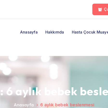
Ça
Anasayfa
Hakkımda
Hasta Çocuk Muay
t:
6 aylık bebek besl
Anasayfa
6 aylık bebek beslenmesi