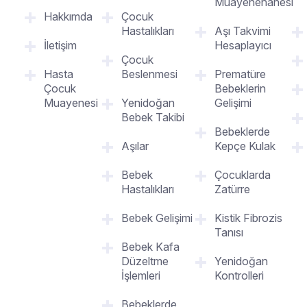
Muayenehanesi
Hakkımda
Çocuk
Hastalıkları
Aşı Takvimi
İletişim
Hesaplayıcı
Çocuk
Hasta
Beslenmesi
Prematüre
Çocuk
Bebeklerin
Muayenesi
Yenidoğan
Gelişimi
Bebek Takibi
Bebeklerde
Aşılar
Kepçe Kulak
Bebek
Çocuklarda
Hastalıkları
Zatürre
Bebek Gelişimi
Kistik Fibrozis
Tanısı
Bebek Kafa
Düzeltme
Yenidoğan
İşlemleri
Kontrolleri
Bebeklerde