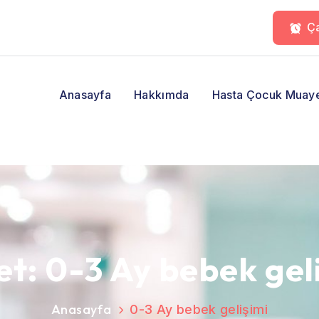
Ça
Anasayfa
Hakkımda
Hasta Çocuk Muay
et:
0-3 Ay bebek gel
Anasayfa
0-3 Ay bebek gelişimi